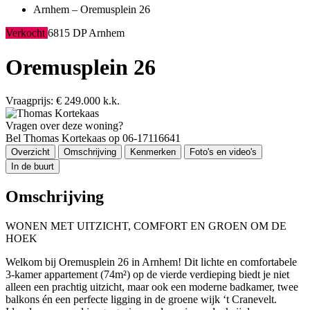
Arnhem – Oremusplein 26
Verkocht
6815 DP Arnhem
Oremusplein 26
Vraagprijs: € 249.000 k.k.
Vragen over deze woning?
Bel Thomas Kortekaas op 06-17116641
Overzicht
Omschrijving
Kenmerken
Foto's en video's
In de buurt
Omschrijving
WONEN MET UITZICHT, COMFORT EN GROEN OM DE
HOEK
Welkom bij Oremusplein 26 in Arnhem! Dit lichte en comfortabele
3-kamer appartement (74m²) op de vierde verdieping biedt je niet
alleen een prachtig uitzicht, maar ook een moderne badkamer, twee
balkons én een perfecte ligging in de groene wijk ‘t Cranevelt.